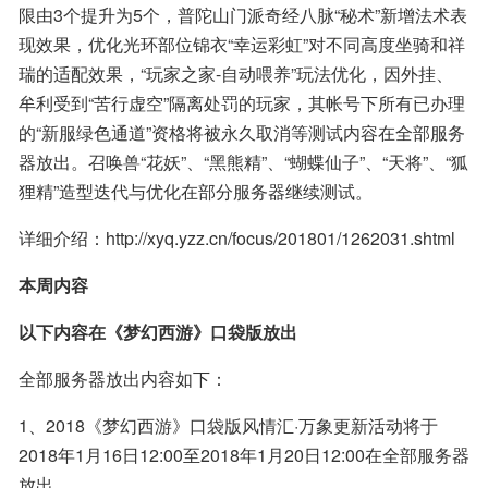
限由3个提升为5个，普陀山门派奇经八脉“秘术”新增法术表
现效果，优化光环部位锦衣“幸运彩虹”对不同高度坐骑和祥
瑞的适配效果，“玩家之家-自动喂养”玩法优化，因外挂、
牟利受到“苦行虚空”隔离处罚的玩家，其帐号下所有已办理
的“新服绿色通道”资格将被永久取消等测试内容在全部服务
器放出。召唤兽“花妖”、“黑熊精”、“蝴蝶仙子”、“天将”、“狐
狸精”造型迭代与优化在部分服务器继续测试。
详细介绍：http://xyq.yzz.cn/focus/201801/1262031.shtml
本周内容
以下内容在《梦幻西游》口袋版放出
全部服务器放出内容如下：
1、2018《梦幻西游》口袋版风情汇·万象更新活动将于
2018年1月16日12:00至2018年1月20日12:00在全部服务器
放出。