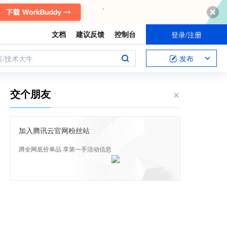
文档
建议反馈
控制台
登录/注册
案/技术大牛
发布
交个朋友
加入腾讯云官网粉丝站
蹲全网底价单品 享第一手活动信息