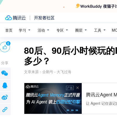
学习
活动
专区
圈层
工具
首页
M
0
80后、90后小时候玩
多少？
分享
文章来源：
企鹅号 - 大飞过海
广告
腾讯云Agent 
让 Agent 记