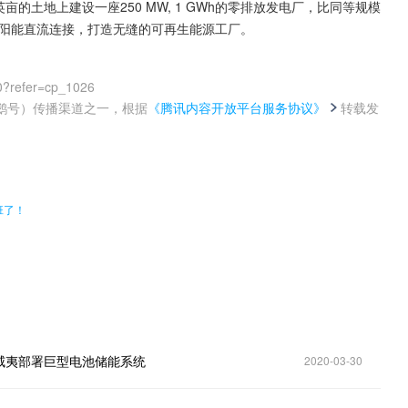
英亩的土地上建设一座250 MW, 1 GWh的零排放发电厂，比同等规模
与太阳能直流连接，打造无缝的可再生能源工厂。
0?refer=cp_1026
鹅号）传播渠道之一，根据
《腾讯内容开放平台服务协议》
转载发
。
班了！
威夷部署巨型电池储能系统
2020-03-30