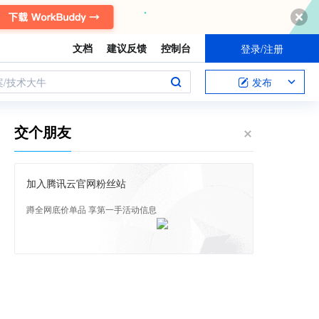
文档
建议反馈
控制台
登录/注册
案/技术大牛
发布
交个朋友
加入腾讯云官网粉丝站
蹲全网底价单品 享第一手活动信息