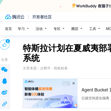
学习
活动
专区
圈层
工具
首页
M
0
特斯拉计划在夏威夷部署
系统
分享
文章来源：
企鹅号 - 画板粗暴
广告
Agent Buck
亿级空间原生隔离