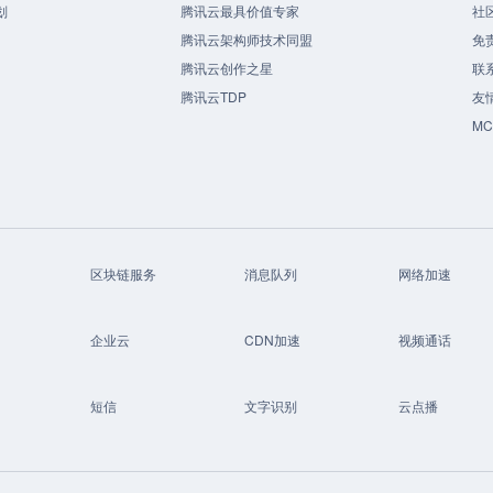
划
腾讯云最具价值专家
社
腾讯云架构师技术同盟
免
腾讯云创作之星
联
腾讯云TDP
友
M
区块链服务
消息队列
网络加速
企业云
CDN加速
视频通话
短信
文字识别
云点播