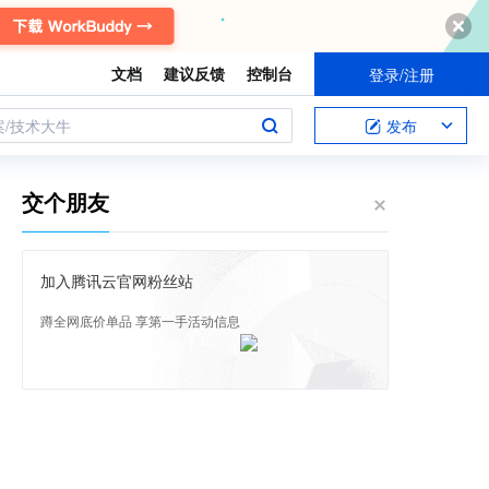
文档
建议反馈
控制台
登录/注册
案/技术大牛
发布
交个朋友
加入腾讯云官网粉丝站
蹲全网底价单品 享第一手活动信息