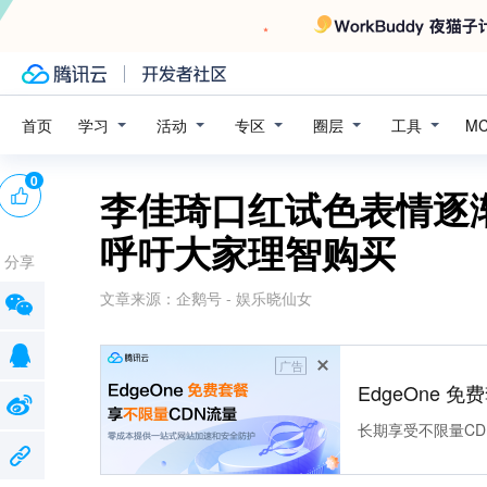
学习
活动
专区
圈层
工具
首页
M
0
李佳琦口红试色表情逐
呼吁大家理智购买
分享
文章来源：
企鹅号 - 娱乐晓仙女
广告
EdgeOne 
长期享受不限量CD