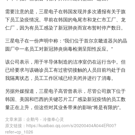
需要注意的是，三星电子在韩国发现并多次通报有关于旗
下员工染疫情况。早前在韩国的龟尾市和龙仁市工厂、龙
仁厂，因为有员工感染了新冠肺炎而宣布暂时停产数日。
三星电子在一份声明中称：“我们位于首尔京畿道器兴的晶
圆厂中一名员工对新冠肺炎病毒检测呈阳性反应。”
该公司表示，用于半导体制造的洁净室仍在运行当中。但
已经要求与该确诊员工有过密切接触的人员目前均处于自
我隔离状态，员工工作区域已经关闭并进行了消毒。
另据外媒报道，三星电子高管曾表示，尽管公司旗下位于
韩国、美国和巴西的关键芯片工厂感染新冠疫情的员工数
量正在上升，但这些对其业务带来的影响“将是有限的”。
文章来源：
企鹅号 - 冷傲奉心灵
原文链接：
https://kuaibao.qq.com/s/20200404A044ER00?
refer=cp_1026