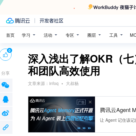
学习
活动
专区
圈层
工具
首页
M
0
深入浅出了解OKR（七
和团队高效使用
分享
文章来源：
infoq
大叔杨
广告
腾讯云Agent 
让 Agent 记