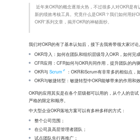
 近年来OKR的概念逐渐火热，不过很多人对OKR是有认识误区的，会错误认为这是KPI的升级版本，也会认为这是一个
新的绩效考核工具。究竟什么是OKR？我们如何用好OK
OKR”系列文章，揭开OKR的神秘面纱。

我们对OKR的有了基本认知后，接下去我将带领大家讨
OKR导入：如何在团队和组织层级导入OKR，如何完
CFR应用：CFR如何与OKR共同作用，提升团队的内
OKR与
Scrum
：OKR和Scrum有非常多的相似点，如
OKR与敏捷转型：敏捷转型中OKR能够带来的作用和
OKR的应用其实是在各个层级都可以用的，从个人的尝
严格的限定和顺序。
中大型企业OKR落地方案可以有多种多样的方式：
整个公司范围；
在公司及高层管理者团队；
试点团队先行再推广；