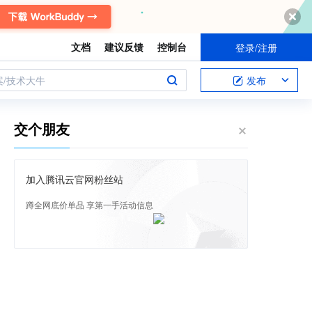
文档
建议反馈
控制台
登录/注册
案/技术大牛
发布
交个朋友
加入腾讯云官网粉丝站
蹲全网底价单品 享第一手活动信息