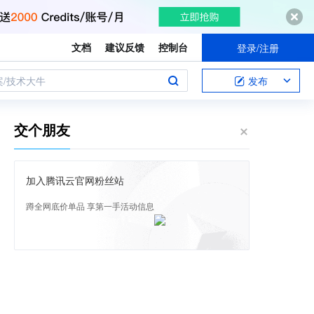
文档
建议反馈
控制台
登录/注册
案/技术大牛
发布
交个朋友
加入腾讯云官网粉丝站
蹲全网底价单品 享第一手活动信息