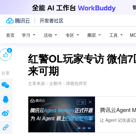
学习
活动
专区
圈层
工具
首页
M
0
红警OL玩家专访 微信
来可期
分享
文章来源：
企鹅号 - 谭雅指挥官
广告
腾讯云Agent 
让 Agent 记