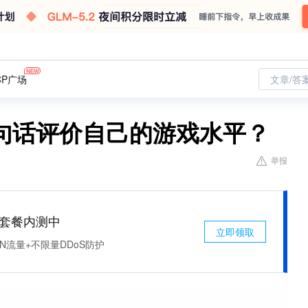
CP广场
文章/答
句话评价自己的游戏水平？
举报
免费套餐内测中
立即领取
N流量+不限量DDoS防护