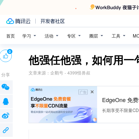
学习
活动
专区
圈层
工具
首页
M
0
他强任他强，如何用一
文章来源：
企鹅号 - 4399怪兽叔
分享
广告
EdgeOne 
长期享受不限量CD