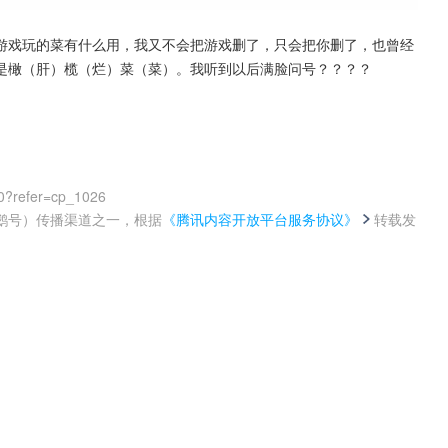
游戏玩的菜有什么用，我又不会把游戏删了，只会把你删了，也曾经
是橄（肝）榄（烂）菜（菜）。我听到以后满脸问号？？？？
0?refer=cp_1026
鹅号）传播渠道之一，根据
《腾讯内容开放平台服务协议》
转载发
。