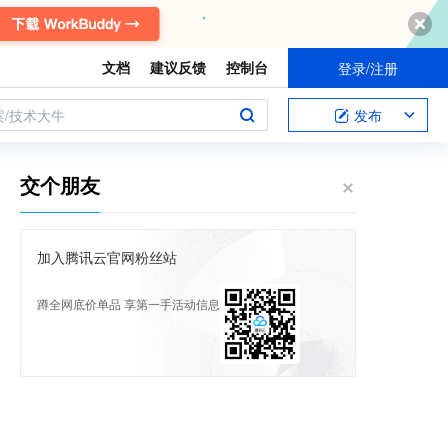
文档
建议反馈
控制台
登录/注册
案/技术大牛
发布
交个朋友
加入腾讯云官网粉丝站
蹲全网底价单品 享第一手活动信息