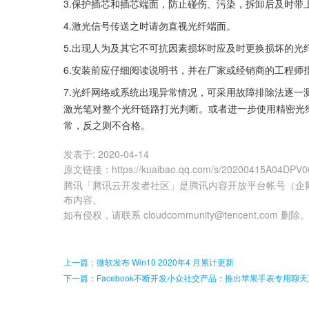
3.保护插芯和插芯端面，防止碰伤、污染，拆卸后及时带
4.激光信号传送之时请勿直视光纤端面。
5.出现人为及其它不可抗因素损坏时应及时更换损坏的光
6.安装前应仔细阅读说明书，并在厂家或经销商的工程师
7.光纤网络或系统出现异常情况，可采用故障排除法逐
激光笔对整个光纤链路打光判断。或者进一步使用精密光
常，反之则不合格。
发表于:
2020-04-14
原文链接
：
https://kuaibao.qq.com/s/20200415A04DPV0
腾讯「腾讯云开发者社区」是腾讯内容开放平台帐号（企
布内容。
如有侵权，请联系 cloudcommunity@tencent.com 删除
上一篇：微软发布 Win10 2020年4 月累计更新
下一篇：Facebook不断开发小众社交产品：推出苹果手表专用聊天工