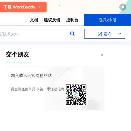
文档
建议反馈
控制台
登录/注册
案/技术大牛
发布
交个朋友
加入腾讯云官网粉丝站
蹲全网底价单品 享第一手活动信息