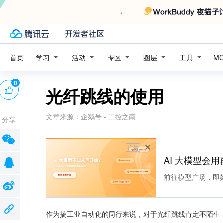
学习
活动
专区
圈层
工具
首页
M
0
光纤跳线的使用
文章来源：
企鹅号 - 工控之南
分享
广告
AI 大模型会用
前往模型广场，即
作为搞工业自动化的同行来说，对于光纤跳线肯定不陌生，