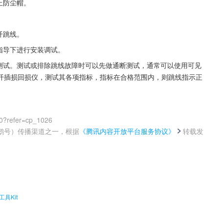
上防尘帽。
纤跳线。
指导下进行安装调试。
一测试。测试或排除跳线故障时可以先做通断测试，通常可以使用可见
纤插损回损仪，测试其各项指标，指标在合格范围内，则跳线指示正
0?refer=cp_1026
鹅号）传播渠道之一，根据
《腾讯内容开放平台服务协议》
转载发
。
具Kit