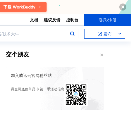
文档
建议反馈
控制台
登录/注册
案/技术大牛
发布
交个朋友
加入腾讯云官网粉丝站
蹲全网底价单品 享第一手活动信息