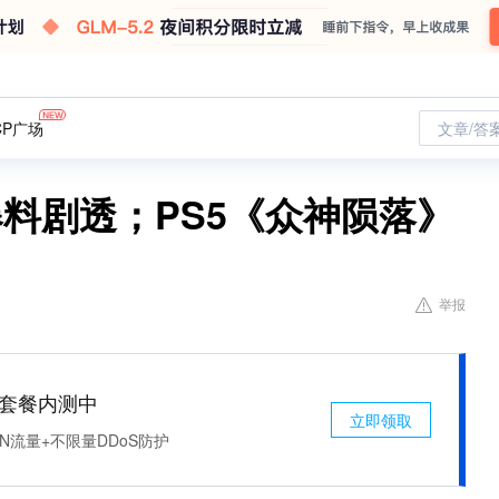
CP广场
文章/答
料剧透；PS5《众神陨落》
举报
免费套餐内测中
立即领取
N流量+不限量DDoS防护