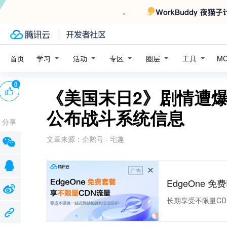
学习
活动
专区
圈层
工具
首页
M
0
《美国末日2》剧情遭爆
公布战斗系统信息
分享
文章来源：
企鹅号 - 宅趣
广告
EdgeOne 
长期享受不限量CD