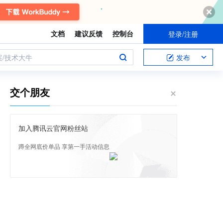
文档
建议反馈
控制台
登录/注册
案/技术大牛
发布
交个朋友
加入腾讯云官网粉丝站
蹲全网底价单品 享第一手活动信息