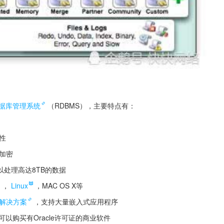
据库管理系统
（RDBMS），主要特点有：
性
加密
以处理高达8TB的数据
，
Linux
，MAC OS X等
解决方案
，支持大量嵌入式应用程序
以购买有Oracle许可证的商业软件