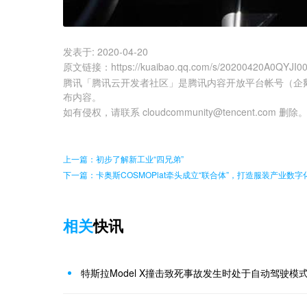
发表于:
2020-04-20
原文链接
：
https://kuaibao.qq.com/s/20200420A0QYJI0
腾讯「腾讯云开发者社区」是腾讯内容开放平台帐号（企
布内容。
如有侵权，请联系 cloudcommunity@tencent.com 删除
上一篇：初步了解新工业“四兄弟”
下一篇：卡奥斯COSMOPlat牵头成立“联合体”，打造服装产业数
相关
快讯
特斯拉Model X撞击致死事故发生时处于自动驾驶模