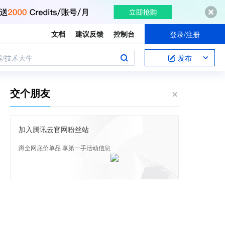
文档
建议反馈
控制台
登录/注册
案/技术大牛
发布
交个朋友
加入腾讯云官网粉丝站
蹲全网底价单品 享第一手活动信息