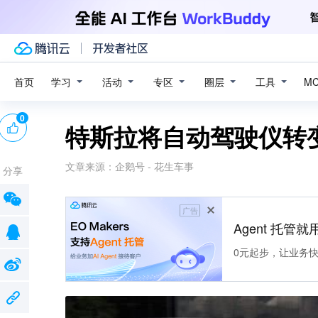
学习
活动
专区
圈层
工具
首页
M
0
特斯拉将自动驾驶仪转
文章来源：
企鹅号 - 花生车事
分享
广告
Agent 托管就用
0元起步，让业务快速拥