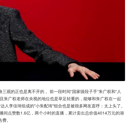
三观的正也是离不开的 。前一段时间“国家级段子手”朱广权和“人
并且朱广权老师在央视的地位也是举足轻重的，能够和朱广权在一起
达人李佳琦组成的"小朱配琦"组合也是被很多网友直呼：太上头了。
直播间点赞数1.6亿，两个小时的直播，累计卖出总价值4014万元的湖
告费。