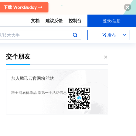
文档
建议反馈
控制台
登录/注册
案/技术大牛
发布
交个朋友
加入腾讯云官网粉丝站
蹲全网底价单品 享第一手活动信息