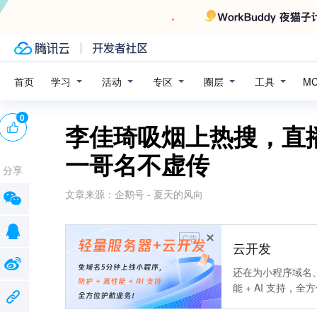
学习
活动
专区
圈层
工具
首页
M
0
李佳琦吸烟上热搜，直
一哥名不虚传
分享
文章来源：
企鹅号 - 夏天的风向
广告
云开发
还在为小程序域名、
能 + AI 支持，