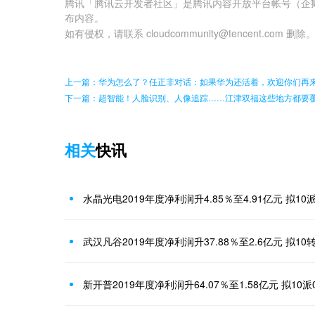
腾讯「腾讯云开发者社区」是腾讯内容开放平台帐号（企
布内容。
如有侵权，请联系 cloudcommunity@tencent.com 删除
上一篇：华为怎么了？任正非对话：如果华为还活着，欢迎你们再
下一篇：超智能！人脸识别、人像追踪……江津双福这些地方都要
相关
快讯
水晶光电2019年度净利润升4.85％至4.91亿元 拟10
武汉凡谷2019年度净利润升37.88％至2.6亿元 拟10转
新开普2019年度净利润升64.07％至1.58亿元 拟10派0