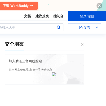
文档
建议反馈
控制台
登录/注册
案/技术大牛
发布
交个朋友
加入腾讯云官网粉丝站
蹲全网底价单品 享第一手活动信息