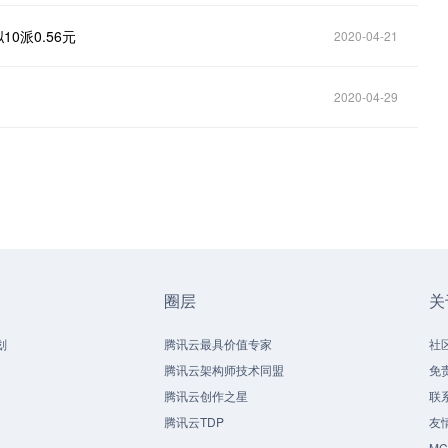
10派0.56元
2020-04-21
2020-04-29
圈层
关
划
腾讯云最具价值专家
社
腾讯云架构师技术同盟
免
腾讯云创作之星
联
腾讯云TDP
友
M