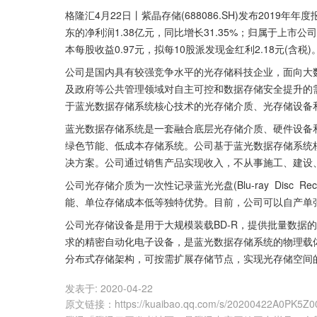
格隆汇4月22日丨紫晶存储(688086.SH)发布2019年
东的净利润1.38亿元，同比增长31.35%；归属于上市公
本每股收益0.97元，拟每10股派发现金红利2.18元(含税)
公司是国内具有较强竞争水平的光存储科技企业，面向大
及政府等公共管理领域对自主可控和数据存储安全提升的
于蓝光数据存储系统核心技术的光存储介质、光存储设备
蓝光数据存储系统是一套融合底层光存储介质、硬件设备
绿色节能、低成本存储系统。公司基于蓝光数据存储系统核
决方案。公司通过销售产品实现收入，不从事施工、建设
公司光存储介质为一次性记录蓝光光盘(Blu-ray  Disc  
能、单位存储成本低等独特优势。目前，公司可以自产单张2
公司光存储设备是用于大规模装载BD-R，提供批量数据
求的精密自动化电子设备，是蓝光数据存储系统的物理载
分布式存储架构，可按需扩展存储节点，实现光存储空间
发表于:
2020-04-22
原文链接
：
https://kuaibao.qq.com/s/20200422A0PK5Z0