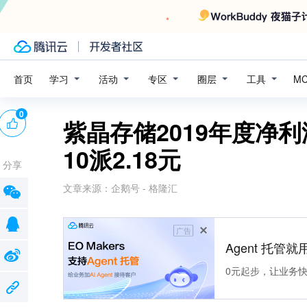
学习
活动
专区
圈层
工具
首页
M
0
紫晶存储2019年度净利润
10派2.18元
分享
文章来源：
企鹅号 - 格隆汇
广告
Agent 托管就用
0元起步，让业务快速拥