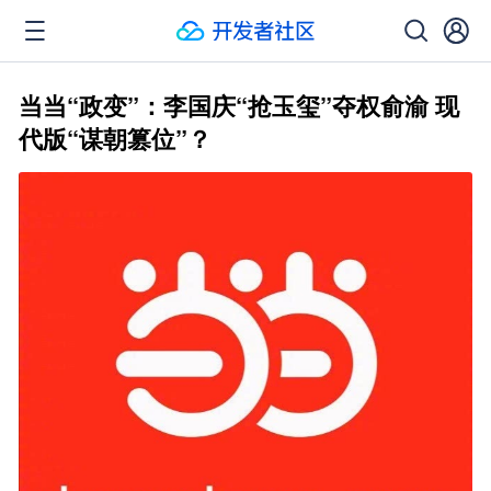
当当“政变”：李国庆“抢玉玺”夺权俞渝 现
代版“谋朝篡位”？