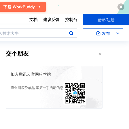
文档
建议反馈
控制台
登录/注册
案/技术大牛
发布
交个朋友
加入腾讯云官网粉丝站
蹲全网底价单品 享第一手活动信息