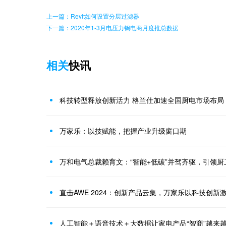
上一篇：Revit如何设置分层过滤器
下一篇：2020年1-3月电压力锅电商月度推总数据
相关
快讯
科技转型释放创新活力 格兰仕加速全国厨电市场布局
万家乐：以技赋能，把握产业升级窗口期
万和电气总裁赖育文：“智能+低碳”并驾齐驱，引领厨
直击AWE 2024：创新产品云集，万家乐以科技创新
人工智能＋语音技术＋大数据让家电产品“智商”越来