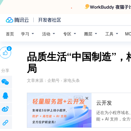
学习
活动
专区
圈层
工具
首页
M
0
品质生活“中国制造”
局
分享
文章来源：
企鹅号 - 家电头条
广告
云开发
还在为小程序域名、
能 + AI 支持，