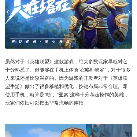
虽然对于《英雄联盟》这款游戏，绝大多数玩家早就对它
十分熟悉了。但能够在手机上体验“召唤师峡谷”，对于很多
人来说还是比较兴奋的。因为游戏的开发者对于《英雄联
盟手游》做出了很多移植和优化，按键布局非常合理。即
使用手机，就算是“劫”、“亚索”这样十分考验操作的英雄，
玩家们依旧可以按出非常流畅的连招。