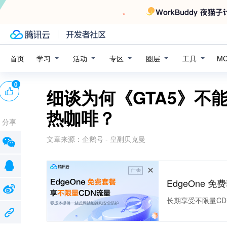
学习
活动
专区
圈层
工具
首页
M
0
细谈为何《GTA5》不
热咖啡？
分享
文章来源：
企鹅号 - 皇副贝克曼
广告
EdgeOne 
长期享受不限量CD