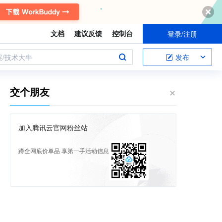
文档
建议反馈
控制台
登录/注册
案/技术大牛
发布
交个朋友
加入腾讯云官网粉丝站
蹲全网底价单品 享第一手活动信息