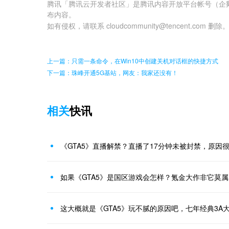
腾讯「腾讯云开发者社区」是腾讯内容开放平台帐号（企
布内容。
如有侵权，请联系 cloudcommunity@tencent.com 删除
上一篇：只需一条命令，在Win10中创建关机对话框的快捷方式
下一篇：珠峰开通5G基站，网友：我家还没有！
相关
快讯
《GTA5》直播解禁？直播了17分钟未被封禁，原因
如果《GTA5》是国区游戏会怎样？氪金大作非它莫
这大概就是《GTA5》玩不腻的原因吧，七年经典3A