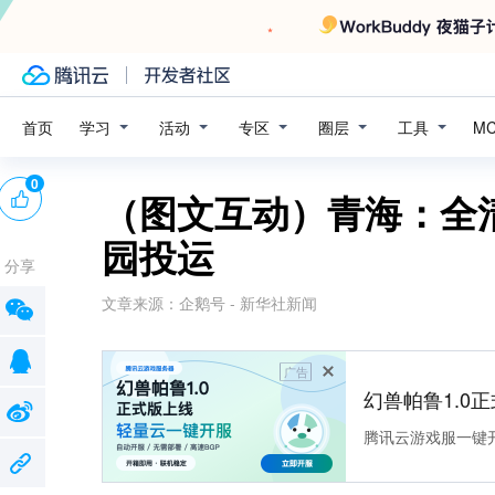
学习
活动
专区
圈层
工具
首页
M
0
（图文互动）青海：全
园投运
分享
文章来源：
企鹅号 - 新华社新闻
广告
幻兽帕鲁1.0
腾讯云游戏服一键