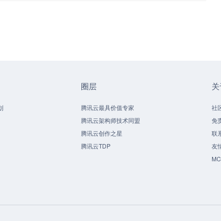
圈层
关
划
腾讯云最具价值专家
社
腾讯云架构师技术同盟
免
腾讯云创作之星
联
腾讯云TDP
友
M