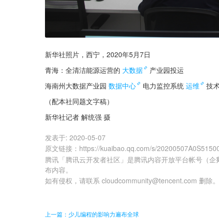
新华社照片，西宁，2020年5月7日
青海：全清洁能源运营的
大数据
产业园投运
海南州大数据产业园
数据中心
电力监控系统
运维
技
（配本社同题文字稿）
新华社记者 解统强 摄
发表于:
2020-05-07
原文链接
：
https://kuaibao.qq.com/s/20200507A0S5150
腾讯「腾讯云开发者社区」是腾讯内容开放平台帐号（企
布内容。
如有侵权，请联系 cloudcommunity@tencent.com 删除
上一篇：少儿编程的影响力遍布全球