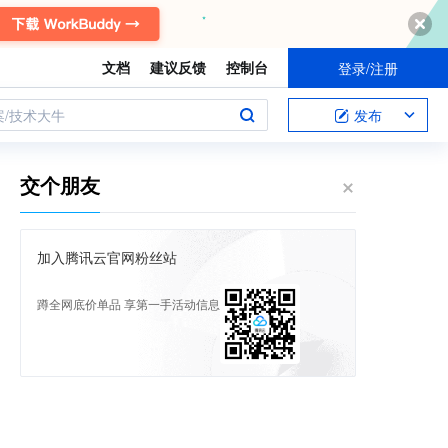
文档
建议反馈
控制台
登录/注册
案/技术大牛
发布
交个朋友
加入腾讯云官网粉丝站
蹲全网底价单品 享第一手活动信息