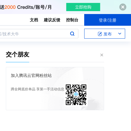
文档
建议反馈
控制台
登录/注册
案/技术大牛
发布
交个朋友
加入腾讯云官网粉丝站
蹲全网底价单品 享第一手活动信息