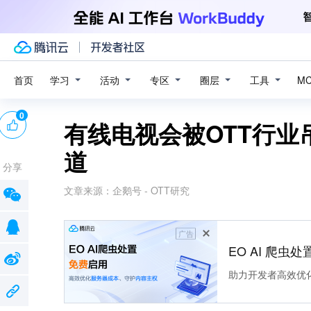
学习
活动
专区
圈层
工具
首页
M
0
有线电视会被OTT行
道
分享
文章来源：
企鹅号 - OTT研究
广告
EO AI 爬虫
助力开发者高效优