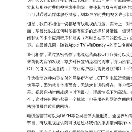
将其从那些付费电视捆绑中删除，并使其自身有可能被传统频道
目可以通过流媒体服务播放，则32％的付费电视客户会切
但是，我们不相信一切都是有线电视的厄运。实际上，对
面，尽管比以往任何时候都有更多的选择和灵活性，但现
阅和访问多个应用程序和服务（有时是在不同的设备上）
容。在最近几周，随着Apple TV +和Disney +的高
我们相信，通过紧密合作，电缆运营商和OTT服务可以
来简化内容的发现，减少对长签约流程的需求，并为所有
OTT的引入是无意的，并防止客户感到需要过渡到OTT平
作为推动这种内容交付的网络所有者，OTT和电缆运营
为重要，因为就其本质而言，无法对其进行缓存。客户需
幕。视频启动时间或缓冲时间最少，理想情况下为高清。在游戏
个，这对任何网络都是一个挑战，但是服务和网络之间的
格提供最佳质量的网络。
电缆运营商可以为DAZN等公司提供大量服务。全世界约
节目。有线电视提供商可以通过将我们的服务带到客厅中插入
因此，现在是有线电视公司投资资源与OTT服务更紧密