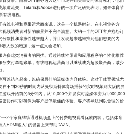
流失。Telaria和Adobe进行的一项广泛研究表明，如果体育节
断有线电视。
于有线电视和宽带运营商来说，这是一个机遇时刻。在电视业务方
代视频消费者对新的前景并不完全满意。大约一半的OTT客户抱怨订
的分散性和摩擦性越来越大，并且发现越来越难找到他们想要的内
知名度参赛人数的增加，这一点只会增加。
克服许多此类消费者的困扰。通过跨线性渠道和应用程序的个性化推荐
服务支付单笔账单，有线电视运营商可以继续成为超级聚合商，减少
台。
商也可以结合起来，以确保最佳的流媒体内容体验。这对于体育领域尤
要在不到20秒的时间内从曼彻斯特体育场捕获的实时视频到大阪的屏
开始前的5分钟内，从10,000个并发实时流媒体变为1,000,000
紧密协作可以确保为客户提供最佳的体验。客户将导航到以合理的价
有十亿个家庭继续通过机顶盒上的付费电视观看优质内容，包括体育
HDMI输入1的设备上来帮助DAZN。
合作的时候了。通过共同努力，我们可以实现远远超过我们任何一个人