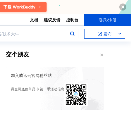
文档
建议反馈
控制台
登录/注册
案/技术大牛
发布
交个朋友
加入腾讯云官网粉丝站
蹲全网底价单品 享第一手活动信息