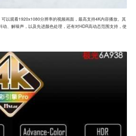
度，可以观看1920x1080分辨率的视频画面，最高支持4K内容播放。其
具备解抖动、解噪声，以及先进颜色处理，还有对HDR高动态范围支持，使