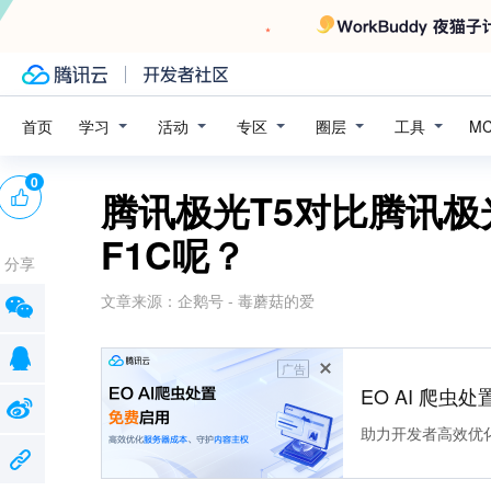
学习
活动
专区
圈层
工具
首页
M
0
腾讯极光T5对比腾讯极
F1C呢？
分享
文章来源：
企鹅号 - 毒蘑菇的爱
广告
EO AI 爬虫
助力开发者高效优