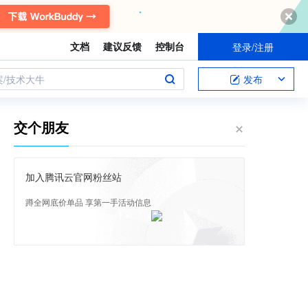
文档
建议反馈
控制台
登录/注册
案/技术大牛
发布
交个朋友
加入腾讯云官网粉丝站
蹲全网底价单品 享第一手活动信息