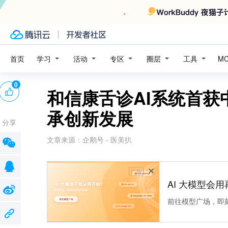
学习
活动
专区
圈层
工具
首页
M
0
和信康舌诊AI系统首获
承创新发展
分享
文章来源：
企鹅号 - 医美扒
广告
AI 大模型会用
前往模型广场，即