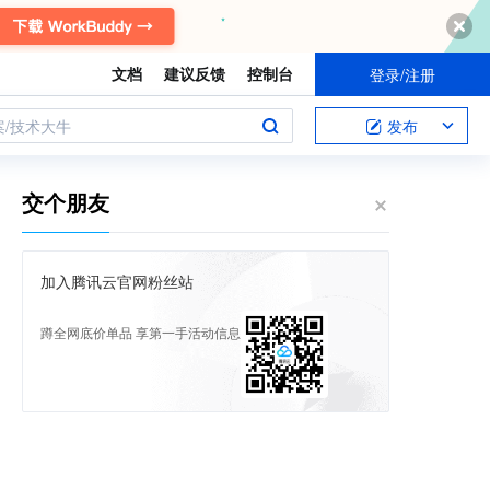
文档
建议反馈
控制台
登录/注册
案/技术大牛
发布
交个朋友
加入腾讯云官网粉丝站
蹲全网底价单品 享第一手活动信息