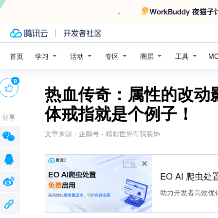
学习
活动
专区
圈层
工具
首页
M
0
热血传奇：属性的改动
体戒指就是个例子！
分享
文章来源：
企鹅号 - 精彩世界有我装饰
广告
EO AI 爬虫
助力开发者高效优