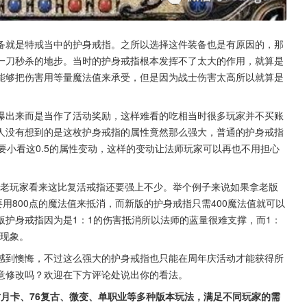
备就是特戒当中的护身戒指。之所以选择这件装备也是有原因的，那
一刀秒杀的地步。当时的护身戒指根本发挥不了太大的作用，就算是
能够把伤害用等量魔法值来承受，但是因为战士伤害太高所以就算是
爆出来而是当作了活动奖励，这样难看的吃相当时很多玩家并不买账
人没有想到的是这枚护身戒指的属性竟然那么强大，普通的护身戒指
不要小看这0.5的属性变动，这样的变动让法师玩家可以再也不用担心
在老玩家看来这比复活戒指还要强上不少。举个例子来说如果拿老版
用800点的魔法值来抵消，而新版的护身戒指只需400魔法值就可以
护身戒指因为是1：1的伤害抵消所以法师的蓝量很难支撑，而1：
的现象。
感到懊悔，不过这么强大的护身戒指也只能在周年庆活动才能获得所
意修改吗？欢迎在下方评论处说出你的看法。
古月卡、76复古、微变、单职业等多种版本玩法，满足不同玩家的需