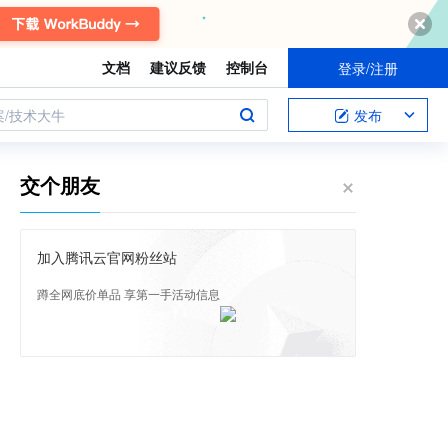
文档
建议反馈
控制台
登录/注册
案/技术大牛
发布
交个朋友
加入腾讯云官网粉丝站
蹲全网底价单品 享第一手活动信息