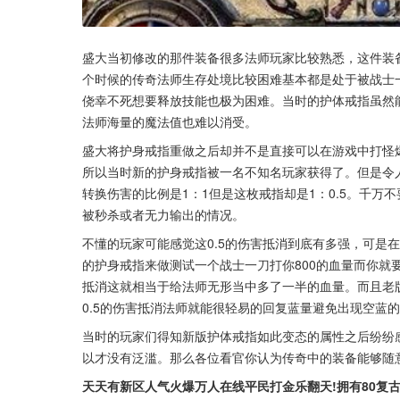
盛大当初修改的那件装备很多法师玩家比较熟悉，这件装
个时候的传奇法师生存处境比较困难基本都是处于被战士
侥幸不死想要释放技能也极为困难。当时的护体戒指虽然
法师海量的魔法值也难以消受。
盛大将护身戒指重做之后却并不是直接可以在游戏中打怪
所以当时新的护身戒指被一名不知名玩家获得了。但是令
转换伤害的比例是1：1但是这枚戒指却是1：0.5。千万
被秒杀或者无力输出的情况。
不懂的玩家可能感觉这0.5的伤害抵消到底有多强，可是
的护身戒指来做测试一个战士一刀打你800的血量而你就要
抵消这就相当于给法师无形当中多了一半的血量。而且老版
0.5的伤害抵消法师就能很轻易的回复蓝量避免出现空蓝
当时的玩家们得知新版护体戒指如此变态的属性之后纷纷
以才没有泛滥。那么各位看官你认为传奇中的装备能够随
天天有新区人气火爆万人在线平民打金乐翻天!拥有80复