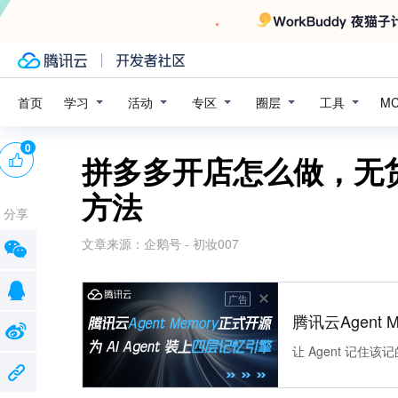
学习
活动
专区
圈层
工具
首页
M
0
拼多多开店怎么做，无
方法
分享
文章来源：
企鹅号 - 初妆007
广告
腾讯云Agent 
让 Agent 记