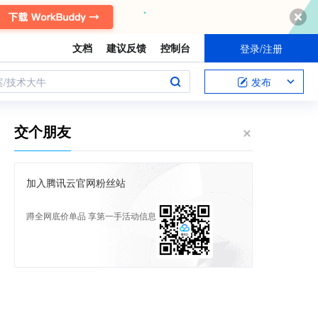
文档
建议反馈
控制台
登录/注册
案/技术大牛
发布
交个朋友
加入腾讯云官网粉丝站
蹲全网底价单品 享第一手活动信息