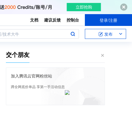
文档
建议反馈
控制台
登录/注册
案/技术大牛
发布
交个朋友
加入腾讯云官网粉丝站
蹲全网底价单品 享第一手活动信息