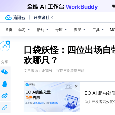
学习
活动
专区
圈层
工具
首页
M
0
口袋妖怪：四位出场自
欢哪只？
分享
文章来源：
企鹅号 - 白茶与欢清茶与酒
广告
EO AI 爬虫
助力开发者高效优