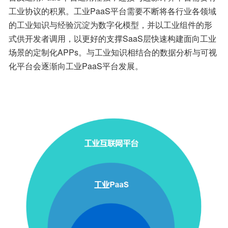
工业协议的积累。工业PaaS平台需要不断将各行业各领域
的工业知识与经验沉淀为数字化模型，并以工业组件的形
式供开发者调用，以更好的支撑SaaS层快速构建面向工业
场景的定制化APPs。与工业知识相结合的数据分析与可视
化平台会逐渐向工业PaaS平台发展。