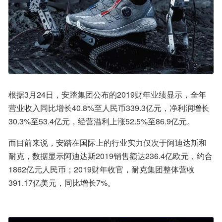
根据3月24日，安踏集团公布的2019财年业绩显示，全年
营业收入同比增长40.8%至人民币339.3亿元，净利润增长
30.3%至53.4亿元，经营溢利上涨52.5%至86.9亿元。
而目前来说，安踏在国际上的行业实力仅次于阿迪达斯和
耐克，数据显示阿迪达斯2019销售额达236.4亿欧元，约合
1862亿元人民币；2019财年收官，耐克集团整体营收
391.17亿美元，同比增长7%。