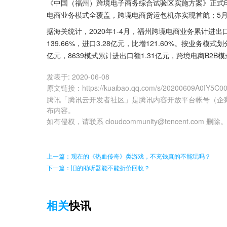
《中国（福州）跨境电子商务综合试验区实施方案》正式印发
电商业务模式全覆盖，跨境电商货运包机亦实现首航；5
据海关统计，2020年1-4月，福州跨境电商业务累计进出口额
139.66%，进口3.28亿元，比增121.60%。按业务模式
亿元，8639模式累计进出口额1.31亿元，跨境电商B2B模
发表于:
2020-06-08
原文链接
：
https://kuaibao.qq.com/s/20200609A0IY5C0
腾讯「腾讯云开发者社区」是腾讯内容开放平台帐号（企
布内容。
如有侵权，请联系 cloudcommunity@tencent.com 删除
上一篇：现在的《热血传奇》类游戏，不充钱真的不能玩吗？
下一篇：旧的助听器能不能折价回收？
相关
快讯