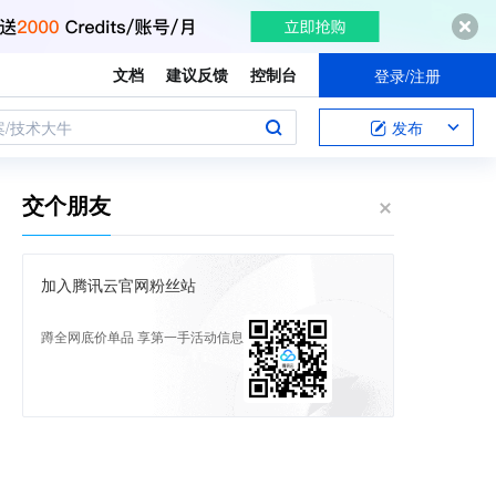
文档
建议反馈
控制台
登录/注册
案/技术大牛
发布
交个朋友
加入腾讯云官网粉丝站
蹲全网底价单品 享第一手活动信息