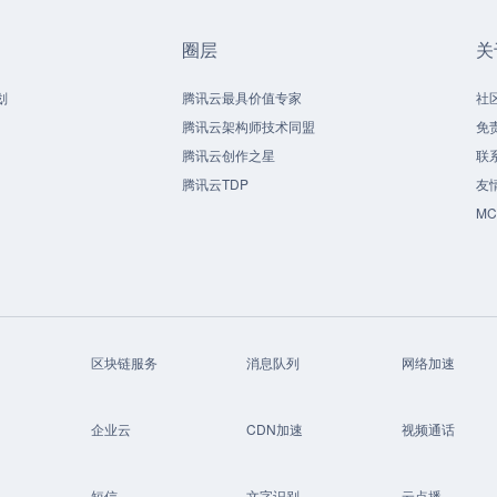
圈层
关
划
腾讯云最具价值专家
社
腾讯云架构师技术同盟
免
腾讯云创作之星
联
腾讯云TDP
友
M
区块链服务
消息队列
网络加速
企业云
CDN加速
视频通话
短信
文字识别
云点播