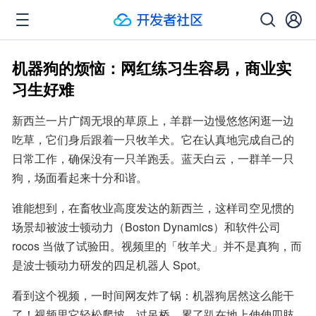
机器狗的烦恼：网红练习生容易，商业实
习生好难
新西兰一片广阔无垠的草原上，羊群一边慢悠悠闲逛一边
吃草，它们身后跟着一只牧羊犬。它在认真地完成自己的
日常工作，确保没有一只羊跑丢。蓝天白云，一群羊一只
狗，场面看起来十分和谐。
谁能想到，在畜牧业高度发达的新西兰，这样司空见惯的
场景却被波士顿动力（Boston Dynamics）和软件公司 
rocos 当做了试验田。视频里的「牧羊犬」并不是真狗，而
是波士顿动力研发的四足机器人 Spot。
看到这个视频，一时间网友炸了锅：机器狗居然这么能干
了！视频里它轻松爬坡，过吊桥，累了趴在地上伸伸四肢