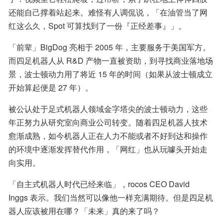
还能自己撑着站起来。难怪有人调侃说，「在油管当了网
红这么久，Spot 可算找到了一份『正经差事』」。
「前辈」BigDog 亮相于 2005 年，主要服务于美国军方。
而四足机器人从 R&D 产物一直被资助，到寻找商业落地场
景，波士顿动力用了将近 15 年的时间（如果从波士顿成立
开始算起便是 27 年）。
被公认处于足式机器人领域金字塔尖的波士顿动力，这些
年正努力从研究室向商业公司转变。随着四足机器人技术
愈渐成熟，如今机器人正在人力不能或者不好到达和操作
的环境中逐渐发挥替代作用，「网红」也从玩噱头开始走
向实用。
「自主式机器人时代已经来临」，rocos CEO David 
Inggs 表示。我们当然可以像他一样充满期待。但是四足机
器人应该被用在哪？「未来」真的来了吗？