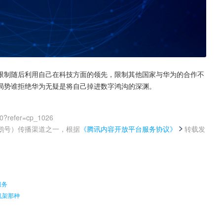
限制随后利用自己在科技方面的领先，限制其他国家与华为的合作不
局势谁拒绝华为无疑是将自己掉进数字鸿沟的深渊。
00?refer=cp_1026
鹅号）传播渠道之一，根据
《腾讯内容开放平台服务协议》
转载发
。
服务
机架那种