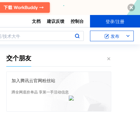
文档
建议反馈
控制台
登录/注册
案/技术大牛
发布
交个朋友
加入腾讯云官网粉丝站
蹲全网底价单品 享第一手活动信息