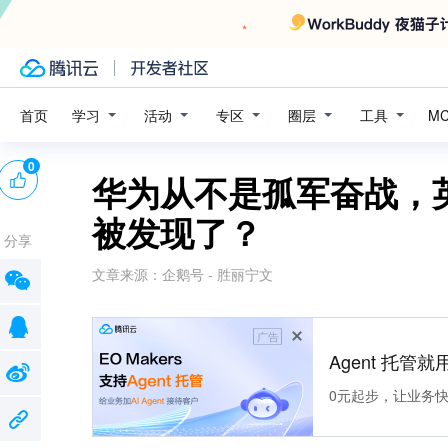
学习
活动
专区
圈层
工具
首页
M
0
华为从不是孤军奋战，
被发现了？
分享
文章来源：
企鹅号 - 胜丽宁文
广告
Agent 托管就用
0元起步，让业务快速拥