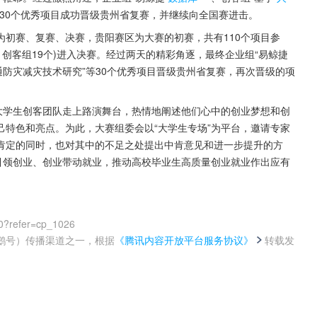
30个优秀项目成功晋级贵州省复赛，并继续向全国赛进击。
分为初赛、复赛、决赛，贵阳赛区为大赛的初赛，共有110个项目参
，创客组19个)进入决赛。经过两天的精彩角逐，最终企业组“易鲸捷
通防灾减灾技术研究”等30个优秀项目晋级贵州省复赛，再次晋级的项
大学生创客团队走上路演舞台，热情地阐述他们心中的创业梦想和创
特色和亮点。为此，大赛组委会以“大学生专场”为平台，邀请专家
肯定的同时，也对其中的不足之处提出中肯意见和进一步提升的方
引领创业、创业带动就业，推动高校毕业生高质量创业就业作出应有
0?refer=cp_1026
鹅号）传播渠道之一，根据
《腾讯内容开放平台服务协议》
转载发
。