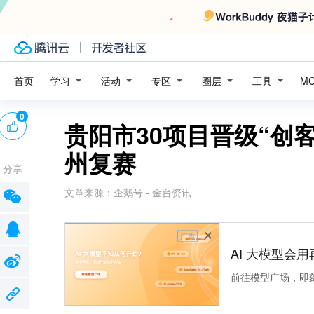
学习
活动
专区
圈层
工具
首页
M
0
贵阳市30项目晋级“创
州复赛
分享
文章来源：
企鹅号 - 金台资讯
广告
AI 大模型会用
前往模型广场，即