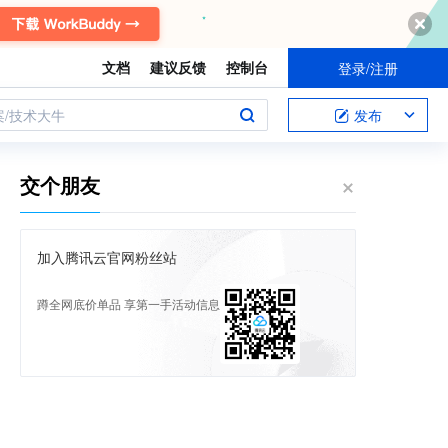
文档
建议反馈
控制台
登录/注册
案/技术大牛
发布
交个朋友
加入腾讯云官网粉丝站
蹲全网底价单品 享第一手活动信息