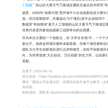
工智能
的山区大雾天气下路域交通防灾减灾技术研究”等
据悉，2020年“创客中国”贵州省中小企业创新创业大赛
加。经过前期初评，共遴选出74个项目(其中企业组55个
数据库”和创客组“基于人工智能的山区大雾天气下路域交
目将代表贵州参加由国家工信部举办的全国赛。
作为本次大赛的一个创新点，在“大学生专场”中，一个个
新点子。虽然这些项目最终未能晋级，但每个项目都有自己
团队为大学生创新项目进行点评和辅导，在给予创新项目
向，为培养造就“大众创业、万众创新”的生力军，以创新
贡献。
发表于:
2020-06-16
原文链接
：
https://kuaibao.qq.com/s/20200616A0H7CJ0
腾讯「腾讯云开发者社区」是腾讯内容开放平台帐号（企
布内容。
如有侵权，请联系 cloudcommunity@tencent.com 删除