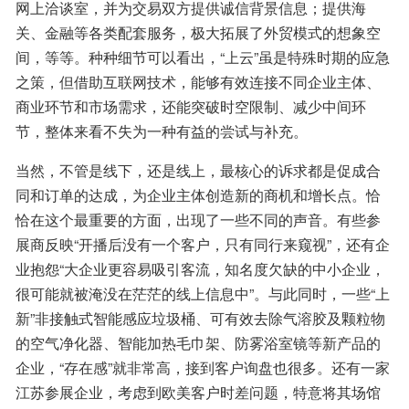
网上洽谈室，并为交易双方提供诚信背景信息；提供海
关、金融等各类配套服务，极大拓展了外贸模式的想象空
间，等等。种种细节可以看出，“上云”虽是特殊时期的应急
之策，但借助互联网技术，能够有效连接不同企业主体、
商业环节和市场需求，还能突破时空限制、减少中间环
节，整体来看不失为一种有益的尝试与补充。
当然，不管是线下，还是线上，最核心的诉求都是促成合
同和订单的达成，为企业主体创造新的商机和增长点。恰
恰在这个最重要的方面，出现了一些不同的声音。有些参
展商反映“开播后没有一个客户，只有同行来窥视”，还有企
业抱怨“大企业更容易吸引客流，知名度欠缺的中小企业，
很可能就被淹没在茫茫的线上信息中”。与此同时，一些“上
新”非接触式智能感应垃圾桶、可有效去除气溶胶及颗粒物
的空气净化器、智能加热毛巾架、防雾浴室镜等新产品的
企业，“存在感”就非常高，接到客户询盘也很多。还有一家
江苏参展企业，考虑到欧美客户时差问题，特意将其场馆