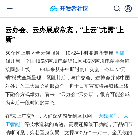
云办会、云办展成常态，“上云”尤需“上
新”
50个网上展区全天候服务、10×24小时参展商专属
直播
间开启、全国105家跨境电商综试区和6家跨境电商平台链
接同步上线……63年来从未中断过的广交会，今年以“云
端”模式全新呈现。紧随其后，与广交会、进博会并称中国
对外开放三大展会的服贸会，也于日前宣布将采取线上线
下融合方式举办。看来，“云办会”“云办展”，很有可能会成
为今后一段时间的常态。
在“云上广交”中，人们深切感受到互联网、
大数据
、
人
工智能
等技术造就的奇迹。高度还原线下功能，产品细节
清晰可见，宛若置身实景；支撑500万个一对一、全天候的