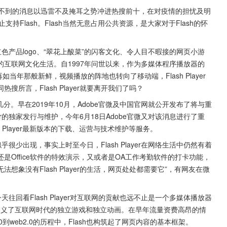
想不到的消息以迅雷不及掩耳之势冲进热搜前十，在对疫情的担忧及明
支持Flash。Flash当然无意占用公共资源，是大家对于Flash的怀
的深红色产品logo、“翠花上酸菜”的闪客文化、令人目不暇接的网页小游
互联网文化生活。自1997年问世以来，作为多媒体程序播放器的
不再如当年那般新鲜，视频播放的阵地也转向了移动端，Flash Player
所言，Flash Player就要离开我们了吗？
分。早在2019年10月，Adobe官微及中国官网就公开发布了将与重
yer的独家发行与维护，今年6月18日Adobe官微又对该消息进行了重
ash Player最新版本的下载、运营与技术维护等服务。
似乎很少出现，事实上时至今日，Flash Player在网络生活中仍然有着
Office软件的特效演示，又或者是OA工作考勤软件的打卡功能，
“无法想象没有Flash Player的生活，网页处处都需要它”，有网友在微
今天往回看Flash Player对互联网的贡献也远不止是一个多媒体播放器
新定义了互联网时代的独立游戏和独立动画。在早年流量资费高昂的情
0到web2.0的历程中，Flash也构筑起了网页内容的基本框架。