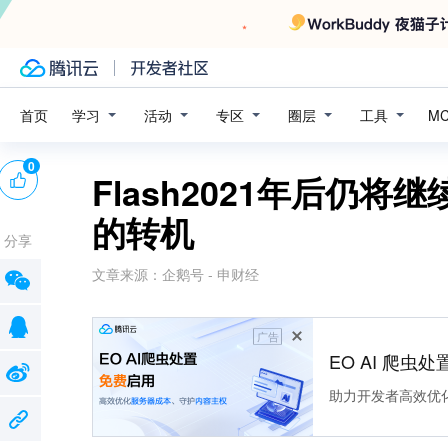
学习
活动
专区
圈层
工具
首页
M
0
Flash2021年后仍将
的转机
分享
文章来源：
企鹅号 - 申财经
广告
EO AI 爬虫
助力开发者高效优