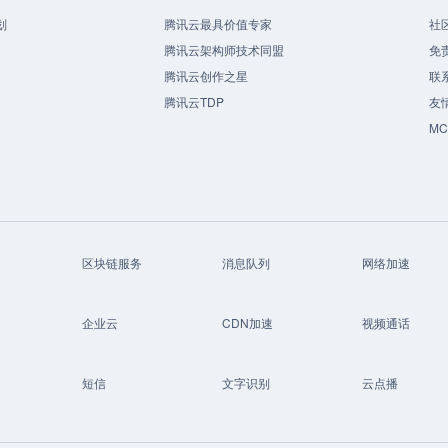
划
腾讯云最具价值专家
社
腾讯云架构师技术同盟
免
腾讯云创作之星
联
腾讯云TDP
友
M
区块链服务
消息队列
网络加速
企业云
CDN加速
视频通话
短信
文字识别
云点播