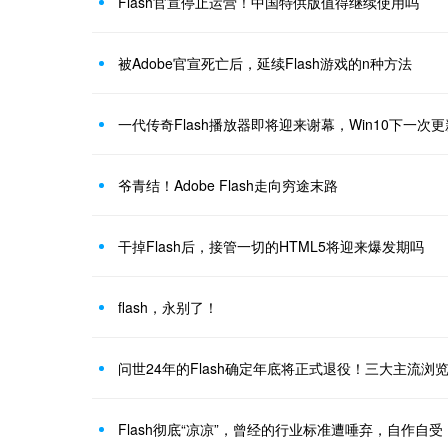
Flash官宣停止运营！中国特供版值得继续使用吗
被Adobe官宣死亡后，延续Flash游戏的n种方法
一代传奇Flash播放器即将迎来谢幕，Win10下一次
爷青结！Adobe Flash走向穷途末路
干掉Flash后，接管一切的HTML5将迎来爆发期吗
flash，永别了！
问世24年的Flash确定年底将正式退役！三大主流浏
Flash彻底“凉凉”，曾经的行业标准遭唾弃，自作自受