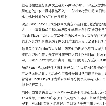
就在热搜榜重新回到大众视野不到24小时，一条让人意
星动态的狂欢中显得格格不入——Adobe将于12月31日终止
念让他长时间的“钉”在热搜榜上。
说起Flash Player，大多数网民肯定不会陌生，熟悉
戏……一幕幕构成了那些年网民们略显简单却又精彩十足的
Flash Player已经走过了20多年的风风雨雨，页游早已
的未来究竟如何也成为了网友们关注的焦点，是否真的如同热搜
如果关注了Adobe官方微博，网民们的忧虑似乎可以减少几
橙网络继续合作，并支持其在中国大陆地区对Flash Pla
申。 Flash Player并没有离开，用户们仍可以享受到Fl
虽然Flash Player陪伴大家时日已久，在大家的印象里却
广泛的应用场景，无论是今年格外受瞩目的网课的播放，还是
都需要Flash Player作为重要组成部分提供展示与支持。
博上这样写道。
网民们自发的关注让Flash Player显得不再那么普通，从
那么简单。Flash彻底改变了个人创作的面貌，甚至重
况下，Flash用有限的流量展示了网页的千姿百态，web1.