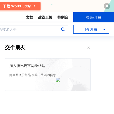
文档
建议反馈
控制台
登录/注册
案/技术大牛
发布
交个朋友
加入腾讯云官网粉丝站
蹲全网底价单品 享第一手活动信息