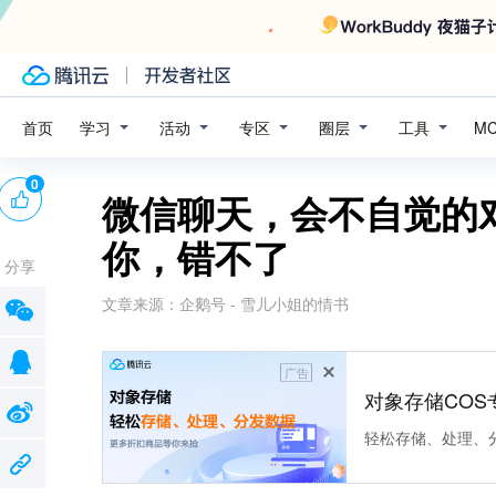
学习
活动
专区
圈层
工具
首页
M
0
微信聊天，会不自觉的
你，错不了
分享
文章来源：
企鹅号 - 雪儿小姐的情书
广告
对象存储COS
轻松存储、处理、