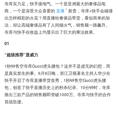
寺库实力足，快手接地气。一个是亚洲最大的奢侈品电
商，一个是深受大众喜爱的
直播
新贵，寺库+快手会碰撞
出怎样精彩的火花？用直播给奢侈品带货，看似简单的加
法，却让高端奢侈品有了人间烟火气，销售额一路飙升。
寺库与快手在收益上均显示出了巨大的乘法效果。
01
“超级推荐”显威力
1秒钟售空寺库Gucci虎头腰包？这并不是虚无的幻想，而
是真实发生的事。6月6日晚，浙江卫视著名主持人华少在
快手开启了寺库直播带货首秀，1秒钟售空Gucci虎头腰
包，创造了快手直播历史上的秒杀纪录。10分钟时，寺库
推出三款产品的销售额即突破1000万。寺库与快手的合作
首战告捷。