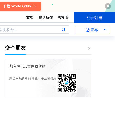
文档
建议反馈
控制台
登录/注册
案/技术大牛
发布
交个朋友
加入腾讯云官网粉丝站
蹲全网底价单品 享第一手活动信息