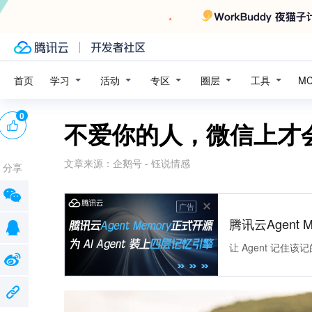
学习
活动
专区
圈层
工具
首页
M
0
不爱你的人，微信上才
文章来源：
企鹅号 - 钰说情感
分享
广告
腾讯云Agent 
让 Agent 记