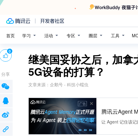
学习
活动
专区
圈层
工具
首页
M
0
继美国妥协之后，加拿
5G设备的打算？
分享
文章来源：
企鹅号 - 科技小蠕虫
广告
腾讯云Agent 
让 Agent 记