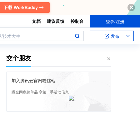
文档
建议反馈
控制台
登录/注册
案/技术大牛
发布
交个朋友
加入腾讯云官网粉丝站
蹲全网底价单品 享第一手活动信息