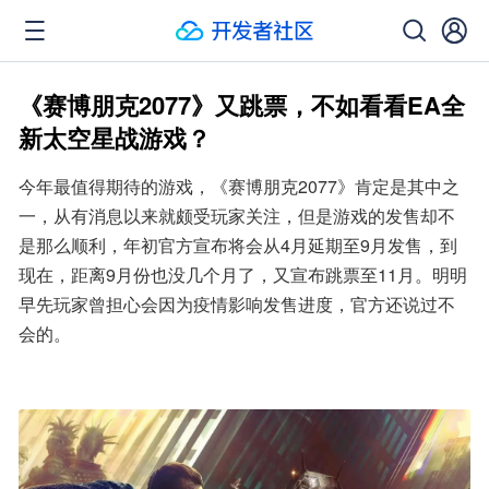
《赛博朋克2077》又跳票，不如看看EA全
新太空星战游戏？
今年最值得期待的游戏，《赛博朋克2077》肯定是其中之
一，从有消息以来就颇受玩家关注，但是游戏的发售却不
是那么顺利，年初官方宣布将会从4月延期至9月发售，到
现在，距离9月份也没几个月了，又宣布跳票至11月。明明
早先玩家曾担心会因为疫情影响发售进度，官方还说过不
会的。