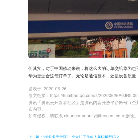
但其实，对于中国移动来说，将这么大的订单交给华为也
华为更适合这笔订单了。无论是通信技术，还是设备质量
发表于:
2020-06-26
原文链接
：
https://kuaibao.qq.com/s/20200626A0JRIL0
腾讯「腾讯云开发者社区」是腾讯内容开放平台帐号（企
布内容。
如有侵权，请联系 cloudcommunity@tencent.com 删除
上一篇：“拼多多无货源”一个全职工作的人兼职可行吗？