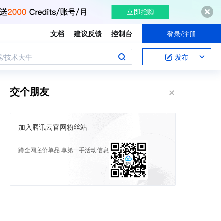
文档
建议反馈
控制台
登录/注册
案/技术大牛
发布
交个朋友
加入腾讯云官网粉丝站
蹲全网底价单品 享第一手活动信息