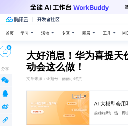
学习
活动
专区
圈层
工具
首页
M
0
大好消息！华为喜提天
动会这么做！
分享
文章来源：
企鹅号 - 丽丽小吃货
广告
AI 大模型会用
前往模型广场，即