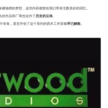
纵横驰骋的梦想，这些内容都曾给我们带来无数美好的回忆。
名的作品和厂商也化作了
历史的尘埃
。
势中幸免，甚至开创了这个系列的西木工作室都
早已解散
。