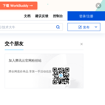
文档
建议反馈
控制台
登录/注册
案/技术大牛
发布
交个朋友
加入腾讯云官网粉丝站
蹲全网底价单品 享第一手活动信息