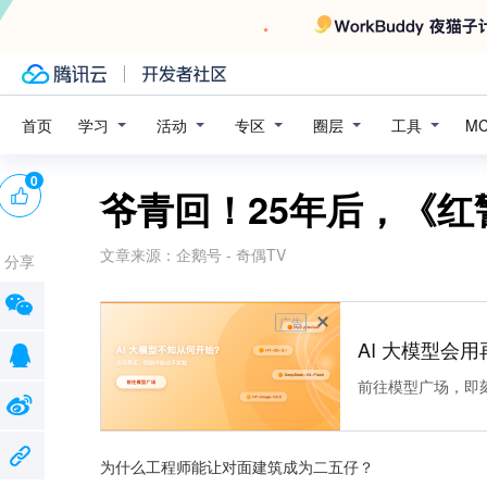
学习
活动
专区
圈层
工具
首页
M
0
爷青回！25年后，《
文章来源：
企鹅号 - 奇偶TV
分享
广告
AI 大模型会用
前往模型广场，即
为什么工程师能让对面建筑成为二五仔？