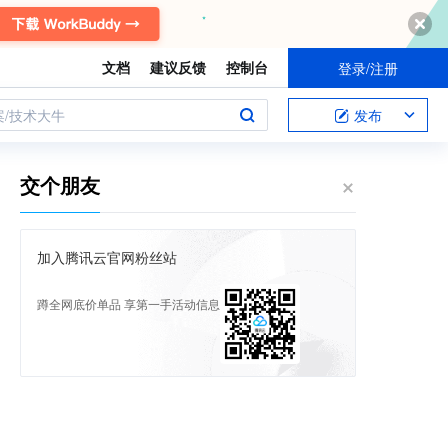
文档
建议反馈
控制台
登录/注册
案/技术大牛
发布
交个朋友
加入腾讯云官网粉丝站
蹲全网底价单品 享第一手活动信息