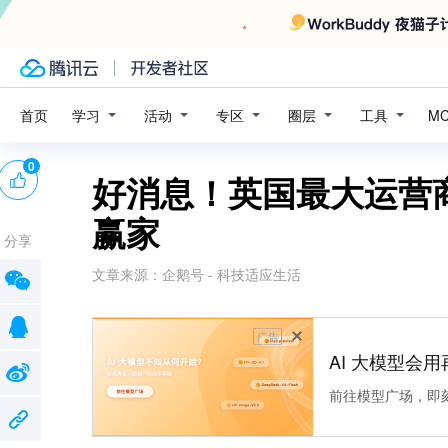
学习
活动
专区
圈层
工具
首页
M
0
好消息！英国最大运营
赢家
分享
文章来源：
企鹅号 - 科技适应生活
广告
AI 大模型会用
前往模型广场，即