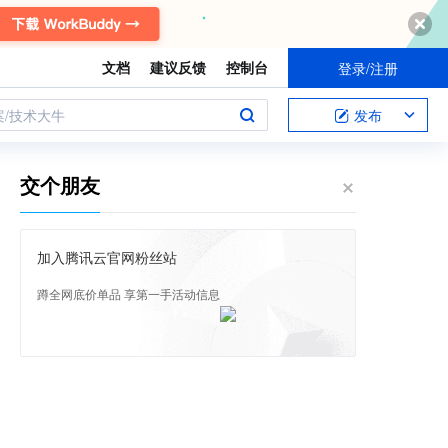
文档
建议反馈
控制台
登录/注册
案/技术大牛
发布
交个朋友
加入腾讯云官网粉丝站
蹲全网底价单品 享第一手活动信息