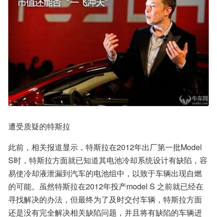
遭受质疑的特斯拉
此前，相关报道显示，特斯拉在2012年出厂第一批Model 
S时，特斯拉方面就已知道其电池冷却系统设计有缺陷，容
易使冷却液泄漏到汽车的电池组中，以致于车辆出现自燃
的可能。虽然特斯拉在2012年投产model S 之前就已经在
寻找解决的办法，但最终为了及时交付车辆，特斯拉方面
还是没有完全解决相关缺陷问题，并且将有缺陷的车辆进