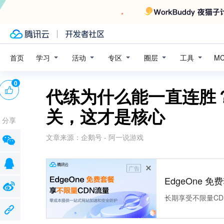
学习
活动
专区
圈层
工具
首页
M
0
代练为什么能一直连胜
关，这才是核心
分享
文章来源：
企鹅号 - 阿一说游戏
广告
EdgeOne 
长期享受不限量CD