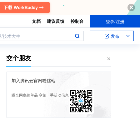
文档
建议反馈
控制台
登录/注册
案/技术大牛
发布
交个朋友
加入腾讯云官网粉丝站
蹲全网底价单品 享第一手活动信息