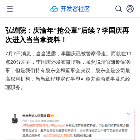
弘缠院：庆渝年“抢公章”后续？李国庆再
次进入当当拿资料！
7月7日消息，当当透露，李国庆已被警察带走。而就在11
点20分左右，李国庆还发布微博称，虽然说清官难断家务
事，但是我们持有股东会和董事会决议，股东会是公司最
高权利机构，当当章程规定过半即可免去俞渝董事及总经
理职务。