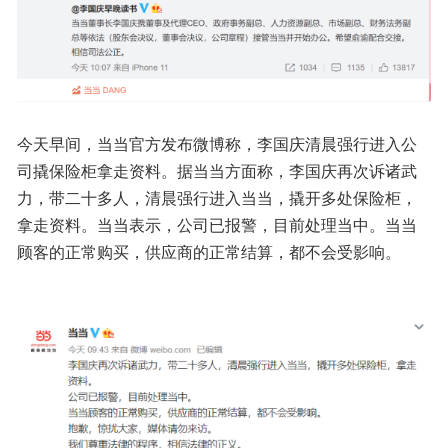
今天早间，当当官方发布微博称，李国庆清晨强行进入公
司撬保险柜拿走资料。据当当方面称，李国庆再次诉诸武
力，带二十多人，清晨强行进入当当，撬开多处保险柜，
拿走资料。当当表示，公司已报警，目前处理当中。当当
顾客的正常购买，供应商的正常结算，都不会受影响。