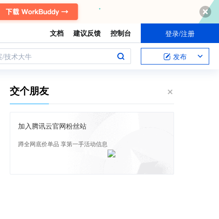
文档
建议反馈
控制台
登录/注册
案/技术大牛
发布
交个朋友
加入腾讯云官网粉丝站
蹲全网底价单品 享第一手活动信息