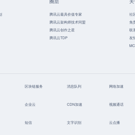
圈层
关
划
腾讯云最具价值专家
社
腾讯云架构师技术同盟
免
腾讯云创作之星
联
腾讯云TDP
友
M
区块链服务
消息队列
网络加速
企业云
CDN加速
视频通话
短信
文字识别
云点播