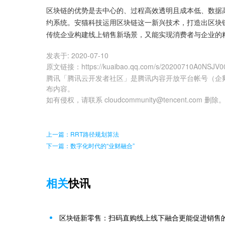
区块链的优势是去中心的、过程高效透明且成本低、数据
约系统。安猫科技运用区块链这一新兴技术，打造出区块
传统企业构建线上销售新场景，又能实现消费者与企业的
发表于:
2020-07-10
原文链接
：
https://kuaibao.qq.com/s/20200710A0NSJV0
腾讯「腾讯云开发者社区」是腾讯内容开放平台帐号（企
布内容。
如有侵权，请联系 cloudcommunity@tencent.com 删除
上一篇：RRT路径规划算法
下一篇：数字化时代的“业财融合”
相关
快讯
区块链新零售：扫码直购线上线下融合更能促进销售