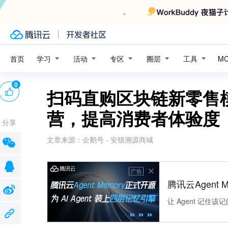
学习
活动
专区
圈层
工具
首页
M
0
扫码直购区块链新零售
营，提高消费者体验度
分享
文章来源：
企鹅号 - 安猫溯源商城
广告
腾讯云Agent 
让 Agent 记