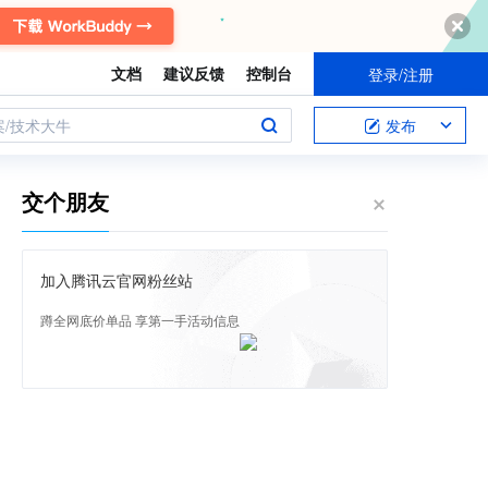
文档
建议反馈
控制台
登录/注册
案/技术大牛
发布
交个朋友
加入腾讯云官网粉丝站
蹲全网底价单品 享第一手活动信息