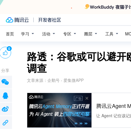
学习
活动
专区
圈层
工具
首页
M
0
路透：谷歌或可以避开欧盟
调查
分享
文章来源：
企鹅号 - 爱集微APP
广告
腾讯云Agent 
让 Agent 记