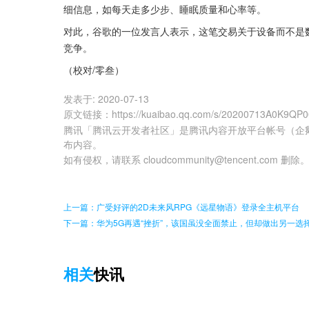
细信息，如每天走多少步、睡眠质量和心率等。
对此，谷歌的一位发言人表示，这笔交易关于设备而不是数据
竞争。
（校对/零叁）
发表于:
2020-07-13
原文链接
：
https://kuaibao.qq.com/s/20200713A0K9QP
腾讯「腾讯云开发者社区」是腾讯内容开放平台帐号（企
布内容。
如有侵权，请联系 cloudcommunity@tencent.com 删除
上一篇：广受好评的2D未来风RPG《远星物语》登录全主机平台
下一篇：华为5G再遇“挫折”，该国虽没全面禁止，但却做出另一选
相关
快讯