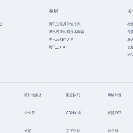
圈层
关
划
腾讯云最具价值专家
社
腾讯云架构师技术同盟
免
腾讯云创作之星
联
腾讯云TDP
友
M
区块链服务
消息队列
网络加速
企业云
CDN加速
视频通话
短信
文字识别
云点播