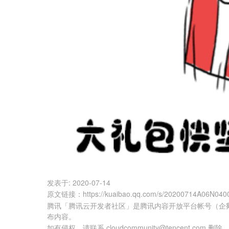
发表于:
2020-07-14
原文链接
：
https://kuaibao.qq.com/s/20200714A06N040
腾讯「腾讯云开发者社区」是腾讯内容开放平台帐号（企
布内容。
如有侵权，请联系 cloudcommunity@tencent.com 删除