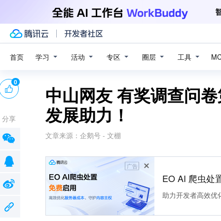
学习
活动
专区
圈层
工具
首页
M
0
中山网友 有奖调查问
发展助力！
分享
文章来源：
企鹅号 - 文棚
广告
EO AI 爬虫
助力开发者高效优