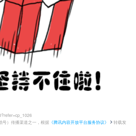
0?refer=cp_1026
鹅号）传播渠道之一，根据
《腾讯内容开放平台服务协议》
转载发
。