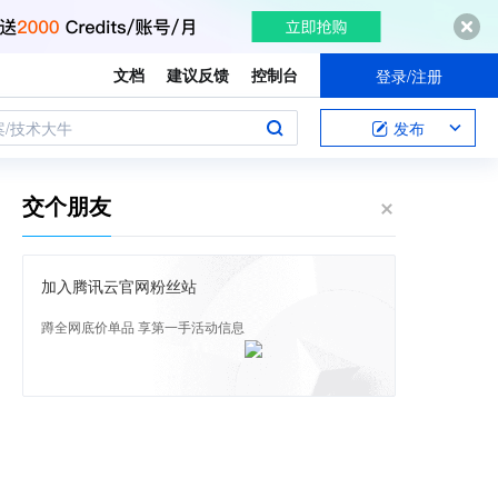
文档
建议反馈
控制台
登录/注册
案/技术大牛
发布
交个朋友
加入腾讯云官网粉丝站
蹲全网底价单品 享第一手活动信息