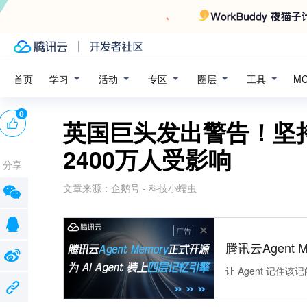
学习
活动
专区
圈层
工具
首页
M
0
英国巨头发出警告！坚
2400万人受影响
分享
文章来源：
企鹅号 - 科技小蠕虫
广告
腾讯云Agent 
让 Agent 记