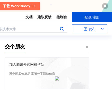
文档
建议反馈
控制台
登录/注册
案/技术大牛
发布
交个朋友
加入腾讯云官网粉丝站
蹲全网底价单品 享第一手活动信息